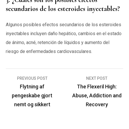
secundarios de los esteroides inyectables?
Algunos posibles efectos secundarios de los esteroides
inyectables incluyen daño hepático, cambios en el estado
de ánimo, acné, retención de líquidos y aumento del
riesgo de enfermedades cardiovasculares.
PREVIOUS POST
NEXT POST
I
Flytning af
The Flexeril High:
n
pengeskabe gjort
Abuse, Addiction and
d
nemt og sikkert
Recovery
l
æ