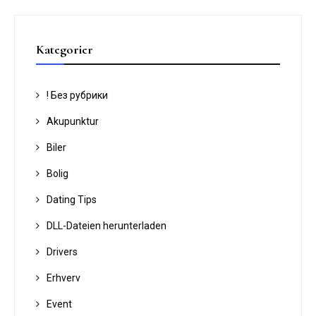
g
s
n
Kategorier
a
v
! Без рубрики
i
Akupunktur
g
Biler
a
t
Bolig
i
Dating Tips
o
DLL-Dateien herunterladen
n
Drivers
Erhverv
Event